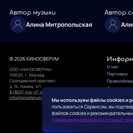
Автор музыки
Автор с
Алина Митропольская
Али
© 2026 КИНОСФЕРУМ
Информ
О нас
ООО «КИНОСФЕРУМ»
Партнеры
119620, г. Москва,
Солнцевский проспект,
Правооблад
д. 14, помещ. 4/1
Документац
8 (800) 444-47-42
Инструкция 
info@kinosferum.org
Мы используем файлы cookies и 
пользоваться Сервисом, вы подтве
Конта
файлов cookies и рекомендательных
Поддержка
применения рекомендательных тех
Прессе