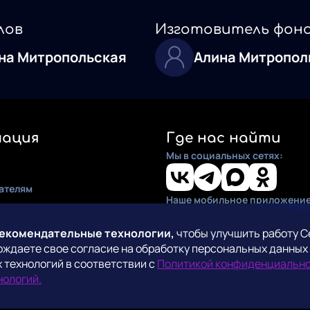
лов
Изготовитель фон
на Митропольская
Алина Митропол
ация
Где нас найти
Мы в социальных сетях:
ателям
Наше мобильное приложение
ия
по установке
рекомендательные технологии,
чтобы улучшить работу С
рждаете свое согласие на обработку персональных данных
кты
 технологий в соответствии с
Политикой конфиденциальн
СмартТВ
нологий.