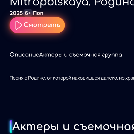
Mitropolskaya. Родин
2025
6+
Поп
Смотреть
Описание
Актеры и съемочная группа
Песня о Родине, от которой находишься далеко, но хра
Актеры и съемочна