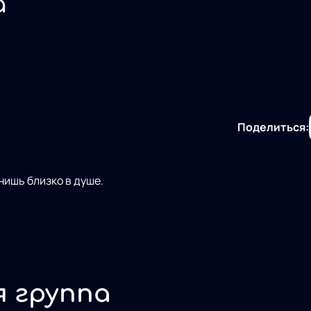
а
Поделиться:
нишь близко в душе.
я группа