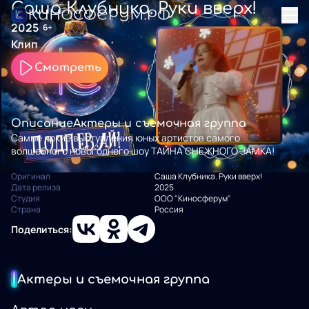
Саша Клубника. Руки вверх!
2025
6+
Клип
Смотреть
Описание
Актеры и съемочная группа
Самые яркие выступления юных артистов самого
волшебного новогоднего шоу ТАЙНА СНЕЖНОГО ЗАМКА!
Оригинал
Саша Клубника. Руки вверх!
Дата релиза
2025
Студия
ООО "Киносферум"
Страна
Россия
Поделиться:
Актеры и съемочная группа