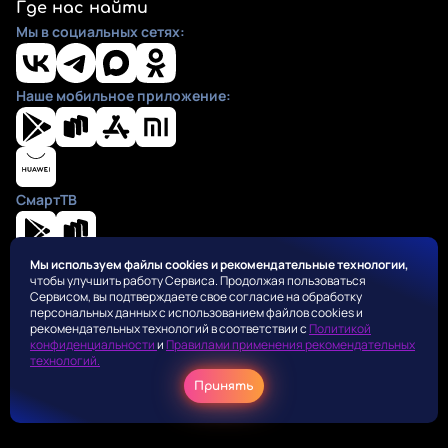
Где нас найти
Мы в социальных сетях:
Наше мобильное приложение:
СмартТВ
Мы используем файлы cookies и рекомендательные технологии,
чтобы улучшить работу Сервиса. Продолжая пользоваться
Положения
Сервисом, вы подтверждаете свое согласие на обработку
Пользовательское соглашение
персональных данных с использованием файлов cookies и
Политика конфиденциальности
рекомендательных технологий в соответствии с
Политикой
конфиденциальности
и
Правилами применения рекомендательных
Правила применения рекомендательных алгоритмов
технологий.
Оферта для правообладателей
Принять
Соглашение на получение рекламных рассылок