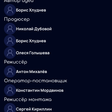
Автор идеи
Борис Хлуднев
Продюсер
Николай Дубовой
Борис Хлуднев
Олеся Голышева
Режиссёр
Антон Михалёв
Оператор-постановщик
Константин Мордвинов
Режиссёр монтажа
Сергей Кириллин