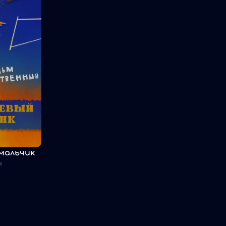
мальчик
м