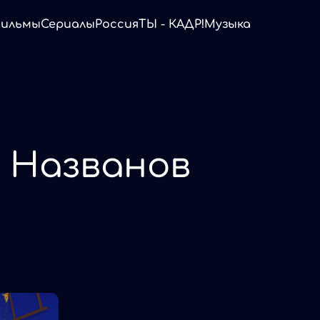
ильмы
Сериалы
Россия
ТЫ - КАДР!
Музыка
 Названов