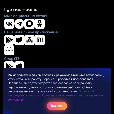
Где нас найти
Мы в социальных сетях:
Наше мобильное приложение:
СмартТВ
Мы используем файлы cookies и рекомендательные технологии,
чтобы улучшить работу Сервиса. Продолжая пользоваться
Положения
Сервисом, вы подтверждаете свое согласие на обработку
Пользовательское соглашение
персональных данных с использованием файлов cookies и
Политика конфиденциальности
рекомендательных технологий в соответствии с
Политикой
конфиденциальности
и
Правилами применения рекомендательных
Правила применения рекомендательных алгоритмов
технологий.
Оферта для правообладателей
Принять
Соглашение на получение рекламных рассылок