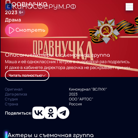
Правнучка
2023
6+
Драма
Смотреть
Описание
Актеры и съемочная группа
Маша и её одноклассник Петров в очередной раз подрались.
И даже в кабинете директора девочка не раскрывает причину
конфликта. В День Победы класс собрался на парад, у Маши
Читать полностью
Косициной фотография её прабабушки, как две капли
похожая на девочку. Мария Косицина-старшая была
Оригинал
Киножурнал "ВСЛУХ!"
партизаном, а у школьницы Маши просто её характер.
Дата релиза
2023
Студия
ООО "АРТОС"
Страна
Россия
Поделиться:
Актеры и съемочная группа