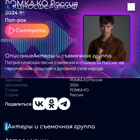
РОМКА.КО Россия
2024
6+
Поп-рок
Смотреть
Описание
Актеры и съемочная группа
Патриотическая песня о величии и стойкости России, её
героическом прошлом и духовной силе народа.
Оригинал
РОМКА.КО Россия
Дата релиза
2024
Студия
РОМКА.КО
Страна
Россия
Поделиться:
Актеры и съемочная группа